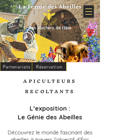
La Ferme
des Abeilles
Les Ruchers de l'Ibie
Partenariats
Réservation
APICULTEURS
RECOLTANTS
L’exposition :
Le Génie des Abeilles
Découvrez le monde fascinant des
abeilles à travers l’objectif d’Éric