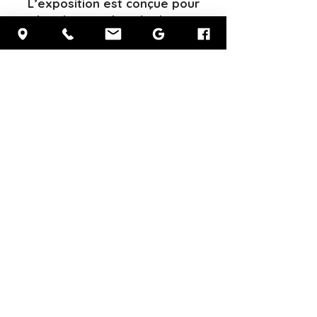
L’exposition est conçue pour
captiver les passionnés de nature
Plongée dans l’univers fascinant
des abeilles !
PROCHE DES GORGES DE
L'ARDÈCHE