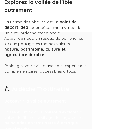
Explorez la vallée de l’Ibie
autrement
La Ferme des Abeilles est un
point de
départ idéal
pour découvrir la vallée de
l’Ibie et l’Ardèche méridionale.
Autour de nous, un réseau de partenaires
locaux partage les mêmes valeurs :
nature, patrimoine, culture et
agriculture durable.
Prolongez votre visite avec des expériences
complémentaires, accessibles à tous.
🛴
Ardèche Trottinette
Découvrir la vallée autrement
Josée et Frank vous invitent à explorer la
vallée de l’Ibie et le village de Lagorce lors
de
balades en trottinette électrique
tout-terrain.