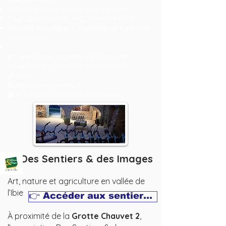
Activité ludique, douce et accessible
Paysages naturels et patrimoine local
Départs possibles à proximité de La Ferme
des Abeilles
👉 Une façon originale de parcourir
l’Ardèche, entre nature et sensations.
🔗 Infos :
🌐 ardechetrottinette.fr
📘 Facebook : Ardèche Trottinette
📸 Des Sentiers & des Images
Art, nature et agriculture en vallée de
l’Ibie
👉 Accéder aux sentiers et aux photos
À proximité de la
Grotte Chauvet 2
,