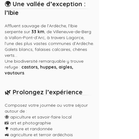
🌍 Une vallée d’exception :
l’Ibie
Affluent sauvage de l’Ardèche, l’Ibie
serpente sur
33 km
, de Villeneuve-de-Berg
à Vallon-Pont-d’Arc, à travers Lagorce,
l’une des plus vastes communes d’Ardèche.
Galets blancs, falaises calcaires, chênes
verts…
Une biodiversité remarquable y trouve
refuge :
castors, huppes, aigles,
vautours
.
🌿 Prolongez l’expérience
Composez votre journée ou votre séjour
autour de :
🐝 apiculture et savoir-faire local
📸 art et photographie
🌳 nature et randonnée
🚜 agriculture et terroir ardéchois