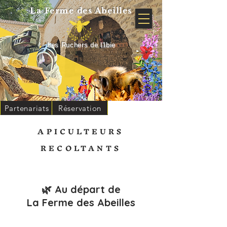
La Ferme
des Abeilles
Les Ruchers de l'Ibie
Partenariats
Réservation
APICULTEURS
RECOLTANTS
🌿 Au départ de
La Ferme des Abeilles